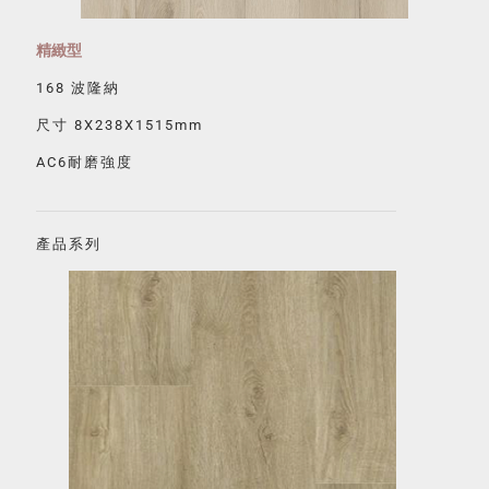
精緻型
168 波隆納
尺寸 8X238X1515mm
AC6耐磨強度
產品系列