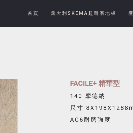
首頁
義大利SKEMA超耐磨地板
FACILE+ 精華型
140 摩德納
尺寸 8X198X1288
AC6耐磨強度