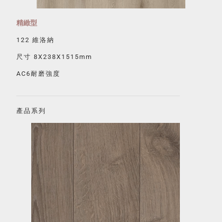
精緻型
122 維洛納
尺寸 8X238X1515mm
AC6耐磨強度
產品系列