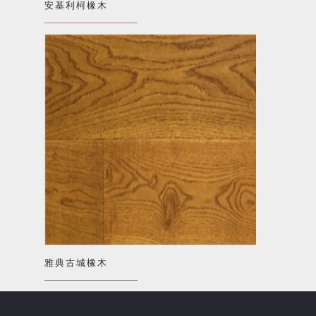
安基利柯橡木
雅典古城橡木