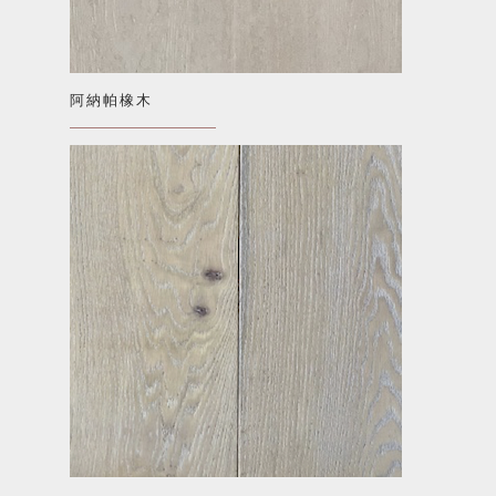
阿納帕橡木